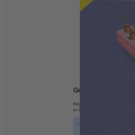
Getal & Ruimte Junio
Begin nu met de leukste manier 
en buiten kennen met de gratis u
Vernieuwd waar nodig, 