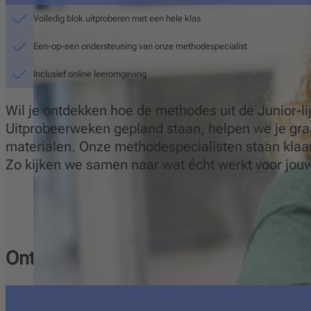
Volledig blok uitproberen met een hele klas
Een-op-een ondersteuning van onze methodespecialist
Inclusief online leeromgeving
Wil je ontdekken hoe de methodes uit de Junior-l
Uitprobeerweken gepland staan, helpen we je gr
materialen. Onze methodespecialisten staan klaar 
Zo kijken we samen naar wat écht werkt voor jouw
Ontdek de methode in 4 simpele sta