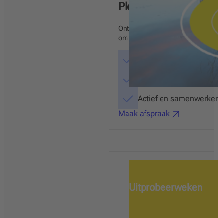
Plein Junior
Ontdek Plein Junior Lezen samen 
om de methode wereldoriëntatie 
De 6-in-1 methode, ee
Stevige kennisbasis: ee
Actief en samenwerken
Maak afspraak
Uitprobeerweken