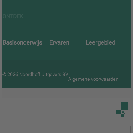
ONTDEK
Basisonderwijs
Ervaren
Leergebied
Over ons
Proeflicentie
Engels
Team
Uitprobeerweken
Lezen
© 2026 Noordhoff Uitgevers BV
Veelgestelde vragen
Zichtzending
Reken
Algemene voorwaarden
Taal en spelling
Wereldoriëntatie
Topografie