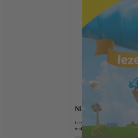
Nieuw Nederlands Ju
Leer nu Nieuw Nederlands Junior 
makkelijkste manier om de leesm