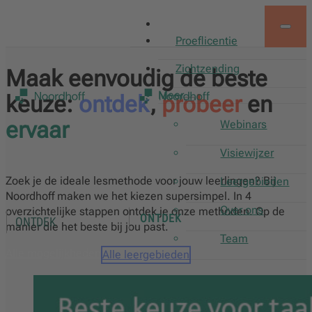
Proeflicentie
Zichtzending
Maak eenvoudig de beste
Meer
keuze:
ontdek
,
probeer
en
ervaar
Webinars
Visiewijzer
Zoek je de ideale lesmethode voor jouw leerlingen? Bij
Leergebieden
Noordhoff maken we het kiezen supersimpel. In 4
Over ons
overzichtelijke stappen ontdek je onze methoden. Op de
ONTDEK
ONTDEK
manier die het beste bij jou past.
Team
Alle mogelijkheden
Alle leergebieden