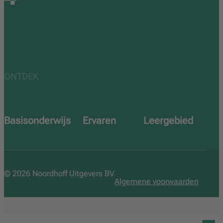
ONTDEK
Basisonderwijs
Ervaren
Leergebied
Over ons
Proeflicentie
Engels
Team
Uitprobeerweken
Lezen
© 2026 Noordhoff Uitgevers BV
Veelgestelde vragen
Zichtzending
Reken
Algemene voorwaarden
Taal en spelling
Wereldoriëntatie